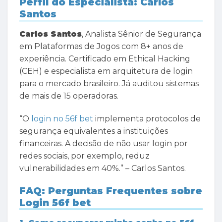
Perfil do Especialista: Carlos
Santos
Carlos Santos
, Analista Sênior de Segurança
em Plataformas de Jogos com 8+ anos de
experiência. Certificado em Ethical Hacking
(CEH) e especialista em arquitetura de login
para o mercado brasileiro. Já auditou sistemas
de mais de 15 operadoras.
“O
login no 56f bet
implementa protocolos de
segurança equivalentes a instituições
financeiras. A decisão de não usar login por
redes sociais, por exemplo, reduz
vulnerabilidades em 40%.” – Carlos Santos.
FAQ: Perguntas Frequentes sobre
Login 56f bet