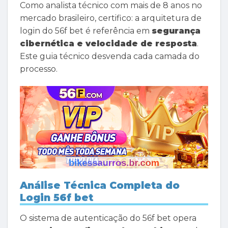
Como analista técnico com mais de 8 anos no
mercado brasileiro, certifico: a arquitetura de
login do 56f bet é referência em
segurança
cibernética e velocidade de resposta
.
Este guia técnico desvenda cada camada do
processo.
Análise Técnica Completa do
Login 56f bet
O sistema de autenticação do 56f bet opera