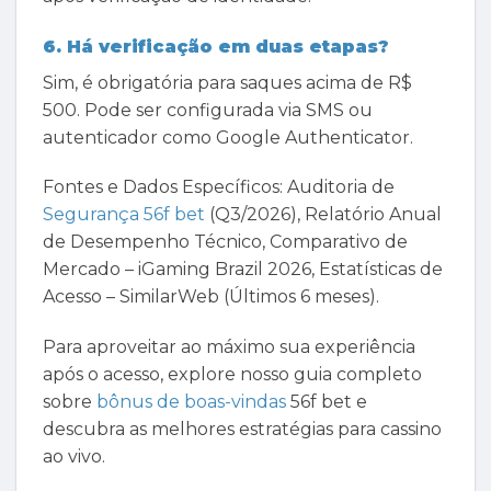
6. Há verificação em duas etapas?
Sim, é obrigatória para saques acima de R$
500. Pode ser configurada via SMS ou
autenticador como Google Authenticator.
Fontes e Dados Específicos: Auditoria de
Segurança 56f bet
(Q3/2026), Relatório Anual
de Desempenho Técnico, Comparativo de
Mercado – iGaming Brazil 2026, Estatísticas de
Acesso – SimilarWeb (Últimos 6 meses).
Para aproveitar ao máximo sua experiência
após o acesso, explore nosso guia completo
sobre
bônus de boas-vindas
56f bet e
descubra as melhores estratégias para cassino
ao vivo.