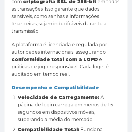
com
criptografia SSL de 256-bit
em todas
as transações. Isso garante que dados
sensíveis, como senhas e informações
financeiras, sejam indecifráveis durante a
transmissão.
A plataforma é licenciada e regulada por
autoridades internacionais, assegurando
conformidade total com a LGPD
e
práticas de jogo responsável. Cada login é
auditado em tempo real.
Desempenho e Compatibilidade
Velocidade de Carregamento:
A
página de login carrega em menos de 1.5
segundos em dispositivos móveis,
superando a média do mercado.
Compatibilidade Total:
Funciona