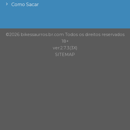
Como Sacar
©2026 bikessaurros.br.com Todos os direitos reservados
18+
ver:2.7.3(3X)
SITEMAP