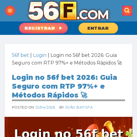
Skip
to
content
REGISTRAR
ENTRAR
56f bet
|
Login
|
Login no 56f bet 2026: Guia
Seguro com RTP 97%+ e Métodos Rápidos 🚀
Login no 56f bet 2026: Guia
Seguro com RTP 97%+ e
Métodos Rápidos 🚀
POSTED ON
12/04/2026
BY
JOÃO BATISTA