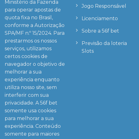
Ministério da Fazenda
Jogo Responsável
para operar apostas de
quota fixa no Brasil,
Licenciamento
conforme a Autorização
Sobre a 56f bet
SPA/MF n.º 15/2024. Para
prestarmos os nossos
Previsão da loteria
serviços, utilizamos
Slots
certos cookies de
navegador o objetivo de
melhorar a sua
experiência enquanto
utiliza nosso site, sem
interferir com sua
privacidade. A
56f bet
somente usa cookies
para melhorar a sua
experiência. Conteúdo
somente para maiores