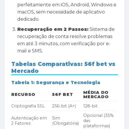
perfeitamente em iOS, Android, Windows e
macOS, sem necessidade de aplicativo
dedicado.
Recuperação em 2 Passos:
Sistema de
recuperação de conta resolve problemas
em até 3 minutos, com verificação por e-
mail e SMS.
Tabelas Comparativas: 56f bet vs
Mercado
Tabela 1: Segurança e Tecnologia
MÉDIA DO
RECURSO
56F BET
MERCADO
Criptografia SSL
256-bit (A+)
128-bit
Opcional (35%
Autenticação em
Sim
das
2 Fatores
(Obrigatória)
plataformas)