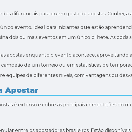
des diferenciais para quem gosta de apostas. Conheça as
ico evento. Ideal para iniciantes que estão aprendendo 
na dois ou mais eventos em um único bilhete. As odds 
uas apostas enquanto o evento acontece, aproveitando a
 campeão de um torneio ou em estatísticas de temporad
re equipes de diferentes níveis, com vantagens ou desva
a Apostar
apostas é extenso e cobre as principais competições do m
ular entre os apostadores brasileiros. Estão disponíveis 