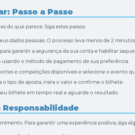
r: Passo a Passo
les do que parece. Siga estes passos:
eus dados pessoais. O processo leva menos de 2 minutos
ara garantir a segurança da sua conta e habilitar saques
a usando o método de pagamento de sua preferência.
rtes e competições disponíveis e selecione o evento qu
 o tipo de aposta, insira o valor e confirme o bilhete.
eu bilhete em tempo real e aguarde o resultado.
m Responsabilidade
nimento. Para garantir uma experiência positiva, siga 