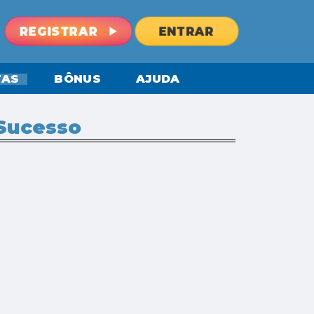
REGISTRAR
ENTRAR
TAS
BÔNUS
AJUDA
 Sucesso