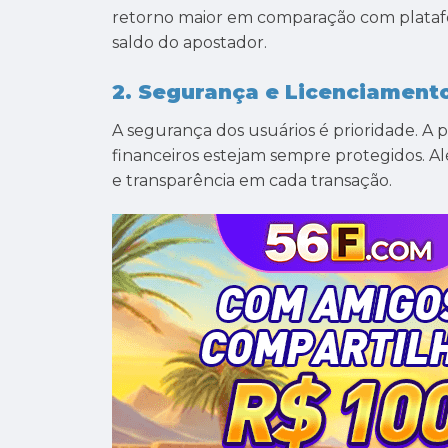
retorno maior em comparação com platafor
saldo do apostador.
2. Segurança e Licenciament
A segurança dos usuários é prioridade. A 
financeiros estejam sempre protegidos. Alé
e transparência em cada transação.