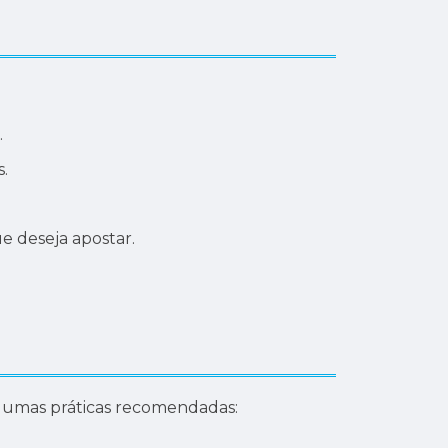
.
.
e deseja apostar.
algumas práticas recomendadas: