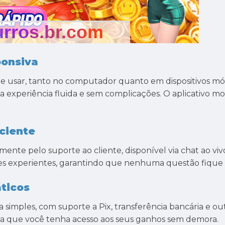
ponsiva
l de usar, tanto no computador quanto em dispositivos mó
experiência fluida e sem complicações. O aplicativo mob
iciente
ente pelo suporte ao cliente, disponível via chat ao vivo
ores experientes, garantindo que nenhuma questão fique
ticos
 simples, com suporte a Pix, transferência bancária e ou
ra que você tenha acesso aos seus ganhos sem demora.