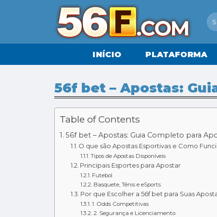
Skip
to
content
INÍCIO
PLATAFORMA
56f bet – Apostas: Gu
Table of Contents
56f bet – Apostas: Guia Completo para Ap
O que são Apostas Esportivas e Como Fun
Tipos de Apostas Disponíveis
Principais Esportes para Apostar
Futebol
Basquete, Tênis e eSports
Por que Escolher a 56f bet para Suas Apost
1. Odds Competitivas
2. Segurança e Licenciamento