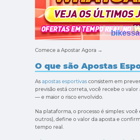
Comece a Apostar Agora →
O que são Apostas Esp
As
apostas esportivas
consistem em prever 
previsão está correta, você recebe o valo
— e maior o risco envolvido.
Na plataforma, o processo é simples: você 
outros), define o valor da aposta e conf
tempo real.