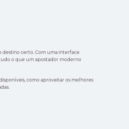
o destino certo. Com uma interface
ce tudo o que um apostador moderno
disponíveis, como aproveitar os melhores
adas.