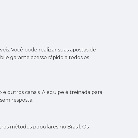
veis. Você pode realizar suas apostas de
ile garante acesso rápido a todos os
 e outros canais. A equipe é treinada para
 sem resposta.
tros métodos populares no Brasil. Os