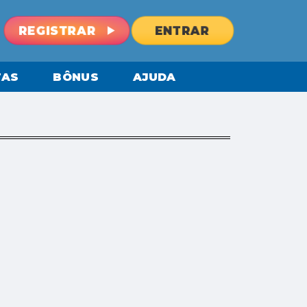
REGISTRAR
ENTRAR
TAS
BÔNUS
AJUDA