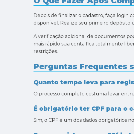
O Que Fazer Após Compl
Depois de finalizar o cadastro, faça logi
disponível. Realize seu primeiro depósito
A verificação adicional de documentos pod
mais rápido sua conta fica totalmente lib
restrições.
Perguntas Frequentes s
Quanto tempo leva para regis
O processo completo costuma levar entre 3
É obrigatório ter CPF para o 
Sim, o CPF é um dos dados obrigatórios no