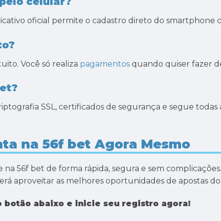
pelo celular?
licativo oficial permite o cadastro direto do smartphone
to?
uito. Você só realiza
pagamentos
quando quiser fazer de
bet?
riptografia SSL, certificados de segurança e segue toda
nta na 56f bet Agora Mesmo
e na 56f bet de forma rápida, segura e sem complicaçõe
rá aproveitar as melhores oportunidades de apostas do B
 botão abaixo e inicie seu registro agora!