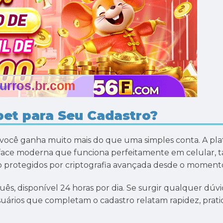
bet para Seu Cadastro?
, você ganha muito mais do que uma simples conta. A pl
face moderna que funciona perfeitamente em celular, t
ão protegidos por criptografia avançada desde o moment
s, disponível 24 horas por dia. Se surgir qualquer dúvid
suários que completam o cadastro relatam rapidez, prati