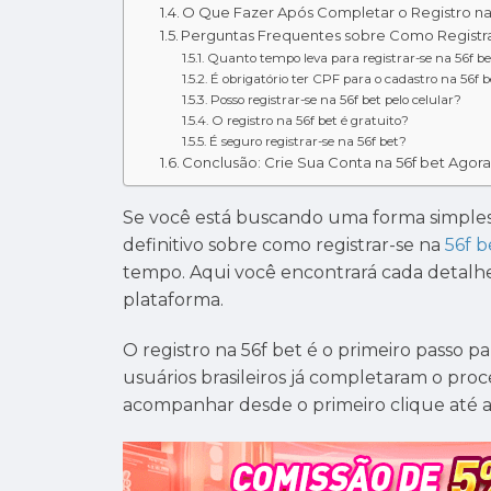
O Que Fazer Após Completar o Registro na
Perguntas Frequentes sobre Como Registrar
Quanto tempo leva para registrar-se na 56f b
É obrigatório ter CPF para o cadastro na 56f b
Posso registrar-se na 56f bet pelo celular?
O registro na 56f bet é gratuito?
É seguro registrar-se na 56f bet?
Conclusão: Crie Sua Conta na 56f bet Ago
Se você está buscando uma forma simples
definitivo sobre como registrar-se na
56f b
tempo. Aqui você encontrará cada detalhe
plataforma.
O registro na 56f bet é o primeiro passo p
usuários brasileiros já completaram o pro
acompanhar desde o primeiro clique até a 