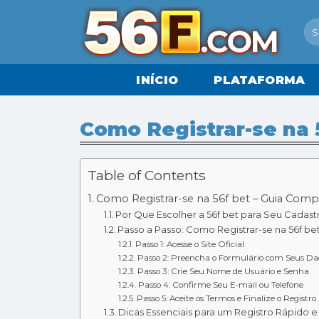
Skip
to
content
INÍCIO
PLATAFORMA
Como Registrar-se na 
Table of Contents
Como Registrar-se na 56f bet – Guia Comp
Por Que Escolher a 56f bet para Seu Cadast
Passo a Passo: Como Registrar-se na 56f be
Passo 1: Acesse o Site Oficial
Passo 2: Preencha o Formulário com Seus Da
Passo 3: Crie Seu Nome de Usuário e Senha
Passo 4: Confirme Seu E-mail ou Telefone
Passo 5: Aceite os Termos e Finalize o Registro
Dicas Essenciais para um Registro Rápido 