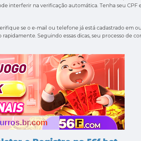
pode interferir na verificação automática. Tenha seu CPF
ifique se o e-mail ou telefone já está cadastrado em ou
 rapidamente. Seguindo essas dicas, seu processo de com