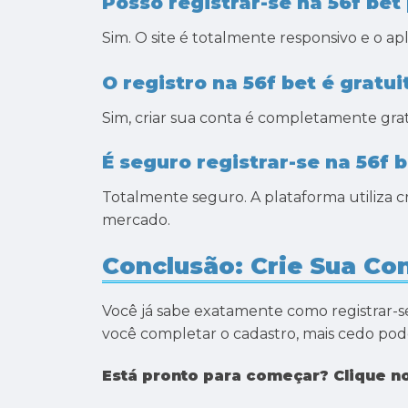
Posso registrar-se na 56f bet 
Sim. O site é totalmente responsivo e o ap
O registro na 56f bet é gratui
Sim, criar sua conta é completamente grat
É seguro registrar-se na 56f 
Totalmente seguro. A plataforma utiliza c
mercado.
Conclusão: Crie Sua Co
Você já sabe exatamente como registrar-s
você completar o cadastro, mais cedo pode
Está pronto para começar? Clique no