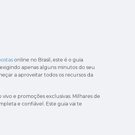
postas
online no Brasil, este é o guia
o, exigindo apenas alguns minutos do seu
eçar a aproveitar todos os recursos da
ao vivo e promoções exclusivas. Milhares de
leta e confiável. Este guia vai te