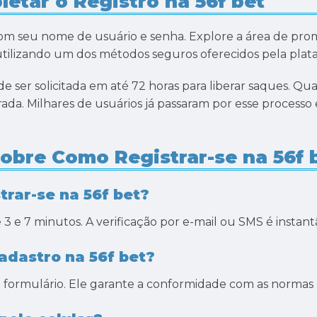
etar o Registro na 56f bet
n com seu nome de usuário e senha. Explore a área de pro
 utilizando um dos métodos seguros oferecidos pela plat
e ser solicitada em até 72 horas para liberar saques. Q
erada. Milhares de usuários já passaram por esse process
obre Como Registrar-se na 56f 
trar-se na 56f bet?
 e 7 minutos. A verificação por e-mail ou SMS é instantâ
cadastro na 56f bet?
 formulário. Ele garante a conformidade com as normas br