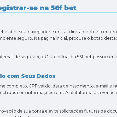
gistrar-se na 56f bet
bet é abrir seu navegador e entrar diretamente no endereç
mbiente seguro. Na página inicial, procure o botão destac
lemas de segurança. O site oficial da 56f bet possui ce
rio com Seus Dados
me completo, CPF válido, data de nascimento, e-mail e 
chidos com informações reais. A plataforma usa verific
aprovação da sua conta e evita solicitações futuras de 