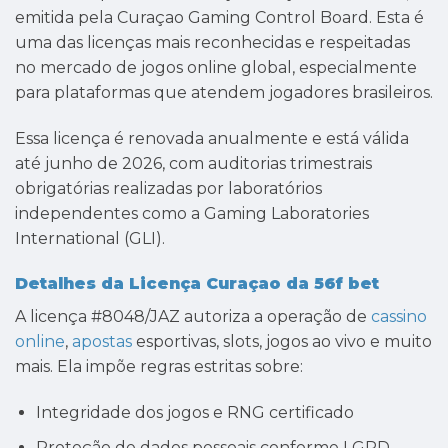
emitida pela Curaçao Gaming Control Board. Esta é
uma das licenças mais reconhecidas e respeitadas
no mercado de jogos online global, especialmente
para plataformas que atendem jogadores brasileiros.
Essa licença é renovada anualmente e está válida
até junho de 2026, com auditorias trimestrais
obrigatórias realizadas por laboratórios
independentes como a Gaming Laboratories
International (GLI).
Detalhes da Licença Curaçao da 56f bet
A licença #8048/JAZ autoriza a operação de
cassino
online
,
apostas
esportivas, slots, jogos ao vivo e muito
mais. Ela impõe regras estritas sobre:
Integridade dos jogos e RNG certificado
Proteção de dados pessoais conforme LGPD