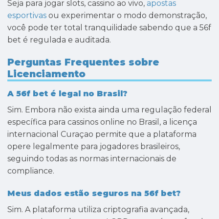
Seja para jogar slots, cassino ao vivo,
apostas
esportivas
ou experimentar o modo demonstração,
você pode ter total tranquilidade sabendo que a 56f
bet é regulada e auditada.
Perguntas Frequentes sobre
Licenciamento
A 56f bet é legal no Brasil?
Sim. Embora não exista ainda uma regulação federal
específica para cassinos online no Brasil, a licença
internacional Curaçao permite que a plataforma
opere legalmente para jogadores brasileiros,
seguindo todas as normas internacionais de
compliance.
Meus dados estão seguros na 56f bet?
Sim. A plataforma utiliza criptografia avançada,