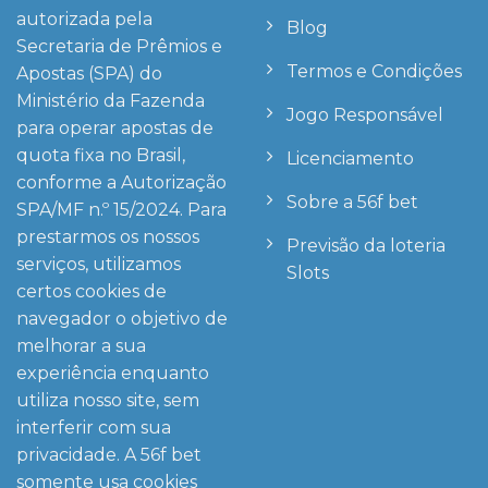
autorizada pela
Blog
Secretaria de Prêmios e
Termos e Condições
Apostas (SPA) do
Ministério da Fazenda
Jogo Responsável
para operar apostas de
quota fixa no Brasil,
Licenciamento
conforme a Autorização
Sobre a 56f bet
SPA/MF n.º 15/2024. Para
prestarmos os nossos
Previsão da loteria
serviços, utilizamos
Slots
certos cookies de
navegador o objetivo de
melhorar a sua
experiência enquanto
utiliza nosso site, sem
interferir com sua
privacidade. A
56f bet
somente usa cookies